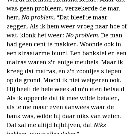
was geen probleem, verzekerde de man
hem.
No problem
. “Dat bleef ie maar
zeggen. Als ik hem weer vroeg naar hoe of
wat, klonk het weer:
No problem
. De man
had geen cent te makken. Woonde ook in
een straatarme buurt. Een bankstel en een
matras waren z’n enige meubels. Maar ik
kreeg dat matras, en z’n zoontjes sliepen
op de grond. Mocht ik niet weigeren ook.
Hij heeft de hele week al m’n eten betaald.
Als ik opperde dat ik mee wilde betalen,
als ie me maar even aanwees waar de
bank was, wilde hij daar niks van weten.
Dat zal me altijd bijblijven, dat
Niks
hebben, maar alles delen
.”