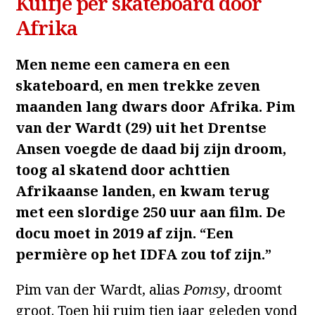
Kuifje per skateboard door
Afrika
Men neme een camera en een
skateboard, en men trekke zeven
maanden lang dwars door Afrika. Pim
van der Wardt (29) uit het Drentse
Ansen voegde de daad bij zijn droom,
toog al skatend door achttien
Afrikaanse landen, en kwam terug
met een slordige 250 uur aan film. De
docu moet in 2019 af zijn. “Een
permière op het IDFA zou tof zijn.”
Pim van der Wardt, alias
Pomsy
, droomt
groot. Toen hij ruim tien jaar geleden vond