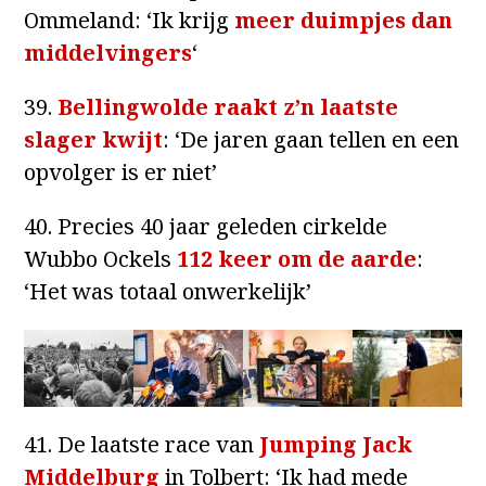
Ommeland: ‘Ik krijg
meer duimpjes dan
middelvingers
‘
39.
Bellingwolde raakt z’n laatste
slager kwijt
: ‘De jaren gaan tellen en een
opvolger is er niet’
40. Precies 40 jaar geleden cirkelde
Wubbo Ockels
112 keer om de aarde
:
‘Het was totaal onwerkelijk’
41. De laatste race van
Jumping Jack
Middelburg
in Tolbert: ‘Ik had mede