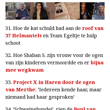
31. Hoe de kat schuld had aan de
roof van
37 Helmantels
en Team Egeltje te hulp
schoot
32. Hoe Shaban S. zijn vrouw voor de ogen
van zijn kinderen vermoordde en er
bijna
mee wegkwam
33.
Project X in Haren door de ogen
van Merthe
: ‘Iedereen kende haar, maar
niemand had haar gesproken’
34. ‘Schweinehunde!’, riep de
Beul van