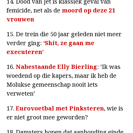
14. Dood van Jet is klassiek geval van
femicide, net als de
mo
ord op deze 21
vrouwen
15. De trein die 50 jaar geleden niet meer
verder ging:
‘Shit, ze gaan me
executeren’
16.
Nabestaande Elly Bierling
: ‘Ik was
woedend op die kapers, maar ik heb de
Molukse gemeenschap nooit iets
verweten’
17.
Eurovoetbal met Pinksteren
, wie is
er niet groot mee geworden?
18. Damsters hopen dat aanhouding einde