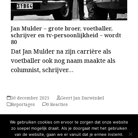
Jan Mulder – grote broer, voetballer,
schrijver en tv-persoonlijkheid – wordt
80
Dat Jan Mulder na zijn carrière als
voetballer ook nog naam maakte als
columnist, schrijver…
30 december 2025
Geert Jan Darwinkel
Reportages
0 Reacties
De trein die 50 jaar geleden niet meer
We gebruiken cookies om ervoor te zorgen dat onze website
verder ging: ‘Shit, ze gaan me
zo soepel mogelijk draait. Als je doorgaat met het gebruiken
Vorige
van de website, gaan we er vanuit dat je ermee instemt.
executeren…’