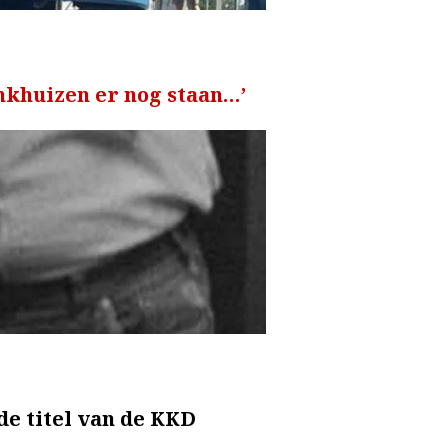
Vinkhuizen er nog staan…’
e titel van de KKD