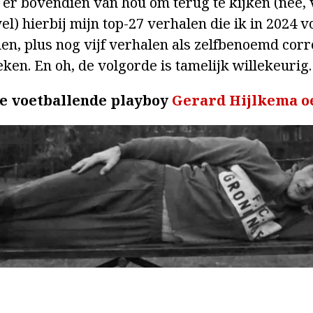
n er bovendien van hou om terug te kijken (nee, 
el) hierbij mijn top-27 verhalen die ik in 2024 
len, plus nog vijf verhalen als zelfbenoemd cor
ken. En oh, de volgorde is tamelijk willekeurig.
de voetballende playboy
Gerard Hijlkema oe