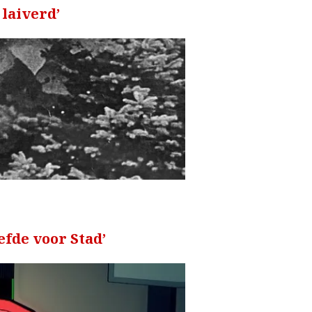
 laiverd’
iefde voor Stad’