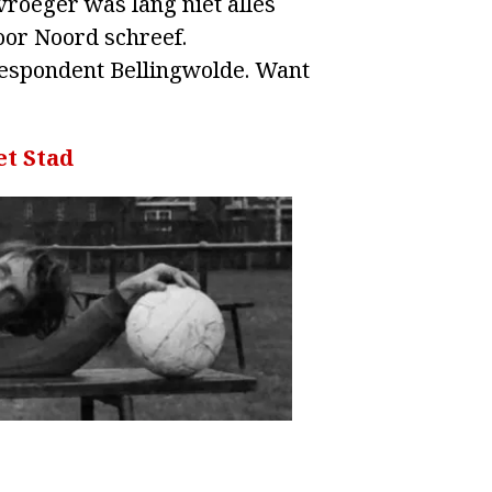
vroeger was lang niet alles
voor Noord schreef.
respondent Bellingwolde. Want
t Stad