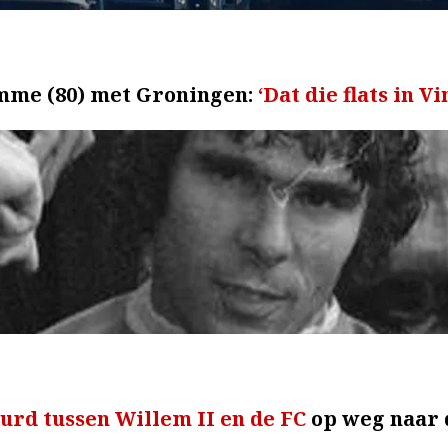
omme (80) met Groningen:
‘Dat die flats in 
urd tussen Willem II en de FC
op weg naar d