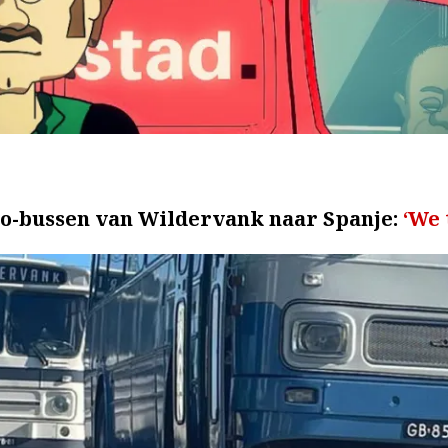
do-bussen van Wildervank naar Spanje:
‘We 