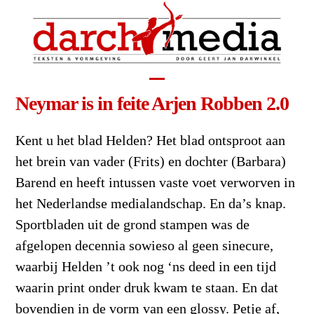
Ga
naar
hoofdinhoud
Open
Close
Neymar is in feite Arjen Robben 2.0
mobile
mobile
Kent u het blad Helden? Het blad ontsproot aan
menu
menu
het brein van vader (Frits) en dochter (Barbara)
Barend en heeft intussen vaste voet verworven in
het Nederlandse medialandschap. En da’s knap.
Sportbladen uit de grond stampen was de
afgelopen decennia sowieso al geen sinecure,
waarbij Helden ’t ook nog ‘ns deed in een tijd
waarin print onder druk kwam te staan. En dat
bovendien in de vorm van een glossy. Petje af,